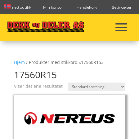
nettbutikk
Min konto
Handlekurv
Betingelser
Hjem
/ Produkter med stikkord «17560R15»
17560R15
Viser det ene resultatet