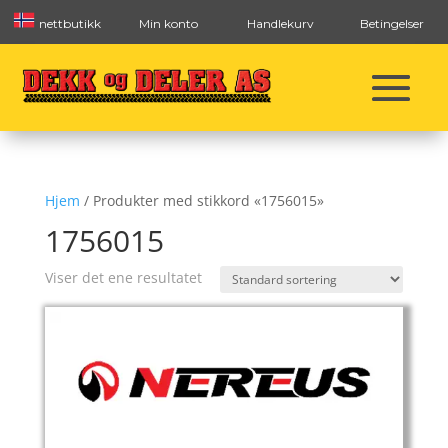
nettbutikk
Min konto
Handlekurv
Betingelser
Hjem
/ Produkter med stikkord «1756015»
1756015
Viser det ene resultatet