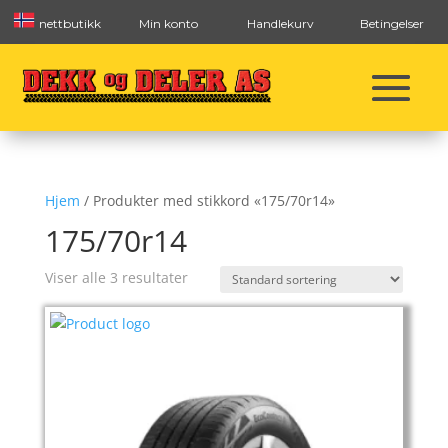
nettbutikk
Min konto
Handlekurv
Betingelser
Hjem
/ Produkter med stikkord «175/70r14»
175/70r14
Viser alle 3 resultater