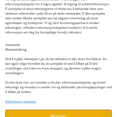
informasjonskapsler for å lagre og/eller få tilgang til enhetsinformasjon.
Å samtykke til disse teknologiene vil tillate oss å behandle data som
nettleser atferd eller unike ID-er på dette nettstedet. Å ikke samtykke
eller trekke tilbake samtykke kan ha negativ innvirkning på visse
egenskaper og funksjoner. Vi og våre forretningspartnere bruker
teknologier, inkludert informasjonskapsler/«cookies» til å samle
informasjon om deg for forskjellige formål, inkludert:
Email: post@dekkogdeler.nextlogixs.com
Statistiske
Markedsføring
Org. nr: 817188222
Ved å trykke «Aksepter» gir du din tillatelse til alle disse formålene. Du
kan også velge formålet du vil samtykke til ved å klikke på Endre
innstillinger ved siden av Avvis knappen, og deretter trykke «Lagre
innstillinger».
Du kan lese mer om hvordan vi bruker informasjonskapsler og annen
INFORMASJON
teknologi, og hvordan vi samler inn og behandler personopplysninger ved
å klikke på lenken.
Kontakt oss
Administrer tjenester
Endre time
Personvern
Aksepter