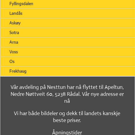
Fyllingsdalen
Landås
Askøy
Sotra
Arna
Voss
Os
Frekhaug
Vår avdeling på Nesttun har nå flyttet til Apeltun,
Nedre Nøttveit 60, 5238 Rådal. Vår nye adresse er
nå
Vi har både bildeler og dekk til landets kanskje
beste priser.
Åpningstider