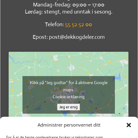
Mandag-fredag: 09:00 – 17:00
Lørdag: stengt, med unntak i sesong.
Telefon:
55 52 52 00
Epost: post@dekkogdeler.com
Klikk på "Jeg godtar" for å aktivere Google
maps
Cookie-erklæring
Jeg er enig
Administrer personvernet ditt
For å gi de beste opplevelsene bruker vi teknologier som