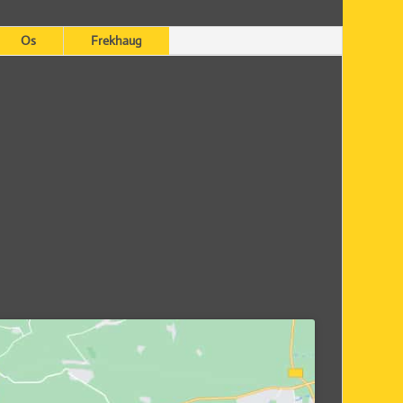
Os
Frekhaug