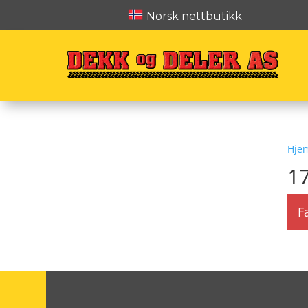
Norsk nettbutikk
Hje
1
F