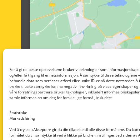
For å gi de beste opplevelsene bruker vi teknologier som informasjonskapsl
og/eller få tilgang til enhetsinformasjon. Å samtykke til disse teknologiene vil
behandle data som nettleser atferd eller unike ID-er på dette nettstedet. Å 
trekke tilbake samtykke kan ha negativ innvirkning på visse egenskaper og 
våre forretningspartnere bruker teknologier, inkludert informasjonskapsler/
samle informasjon om deg for forskjellige formål, inkludert:
Statistiske
Markedsføring
Ved å trykke «Aksepter» gir du din tillatelse til alle disse formålene. Du kan
formålet du vil samtykke til ved å klikke på Endre innstillinger ved siden av
Nedre Nøttveit 60, 5238 Rådal