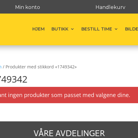
Min konto
Handlekurv
HJEM
BUTIKK
BESTILL TIME
BILD
m
/ Produkter med stikkord «1749342»
749342
ant ingen produkter som passet med valgene dine.
VÅRE AVDELINGER