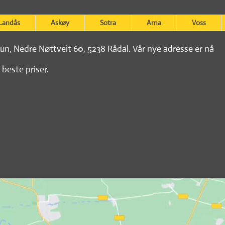
Landås
Askøy
Sotra
Arna
Voss
tun, Nedre Nøttveit 60, 5238 Rådal. Vår nye adresse er nå
 beste priser.