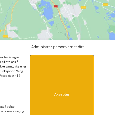
Administrer personvernet ditt
er for å lagre
 tillate oss å
ikke samtykke eller
funksjoner. Vi og
«cookies» til å
Aksepter
INFORMASJON
 også velge
 Avvis knappen, og
Kontakt oss