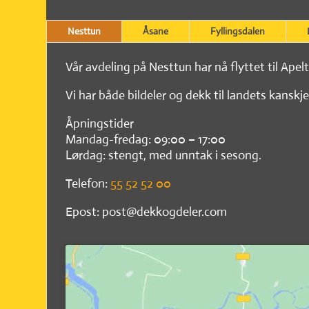
Nesttun
Åsane
Fyllingsdalen
Vår avdeling på Nesttun har nå flyttet til Apel
Vi har både bildeler og dekk til landets kanskje
Åpningstider
Mandag-fredag: 09:00 – 17:00
Lørdag: stengt, med unntak i sesong.
Telefon:
55 52 52 00
Epost: post@dekkogdeler.com