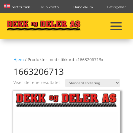
nettbutikk
Min konto
Handlekurv
Betingelser
Hjem
/ Produkter med stikkord «1663206713»
1663206713
Viser det ene resultatet