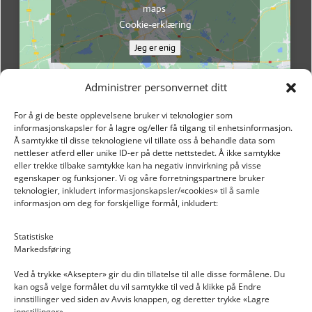
maps
Cookie-erklæring
Jeg er enig
Administrer personvernet ditt
For å gi de beste opplevelsene bruker vi teknologier som
informasjonskapsler for å lagre og/eller få tilgang til enhetsinformasjon.
Å samtykke til disse teknologiene vil tillate oss å behandle data som
nettleser atferd eller unike ID-er på dette nettstedet. Å ikke samtykke
eller trekke tilbake samtykke kan ha negativ innvirkning på visse
egenskaper og funksjoner. Vi og våre forretningspartnere bruker
teknologier, inkludert informasjonskapsler/«cookies» til å samle
informasjon om deg for forskjellige formål, inkludert:
Email: post@dekkogdeler.nextlogixs.com
Statistiske
Markedsføring
Org. nr: 817188222
Ved å trykke «Aksepter» gir du din tillatelse til alle disse formålene. Du
kan også velge formålet du vil samtykke til ved å klikke på Endre
innstillinger ved siden av Avvis knappen, og deretter trykke «Lagre
innstillinger».