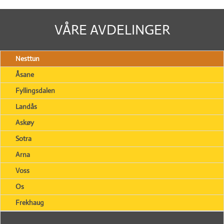
VÅRE AVDELINGER
Nesttun
Åsane
Fyllingsdalen
Landås
Askøy
Sotra
Arna
Voss
Os
Frekhaug