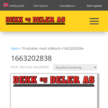
nettbutikk
Min konto
Handlekurv
Betingelser
Hjem
/ Produkter med stikkord «1663202838»
1663202838
Viser det ene resultatet