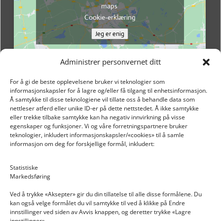
maps
Cookie-erklæring
Jeg er enig
Administrer personvernet ditt
For å gi de beste opplevelsene bruker vi teknologier som
informasjonskapsler for å lagre og/eller få tilgang til enhetsinformasjon.
Å samtykke til disse teknologiene vil tillate oss å behandle data som
nettleser atferd eller unike ID-er på dette nettstedet. Å ikke samtykke
eller trekke tilbake samtykke kan ha negativ innvirkning på visse
egenskaper og funksjoner. Vi og våre forretningspartnere bruker
teknologier, inkludert informasjonskapsler/«cookies» til å samle
informasjon om deg for forskjellige formål, inkludert:
Email: post@dekkogdeler.nextlogixs.com
Statistiske
Markedsføring
Org. nr: 817188222
Ved å trykke «Aksepter» gir du din tillatelse til alle disse formålene. Du
kan også velge formålet du vil samtykke til ved å klikke på Endre
innstillinger ved siden av Avvis knappen, og deretter trykke «Lagre
innstillinger».