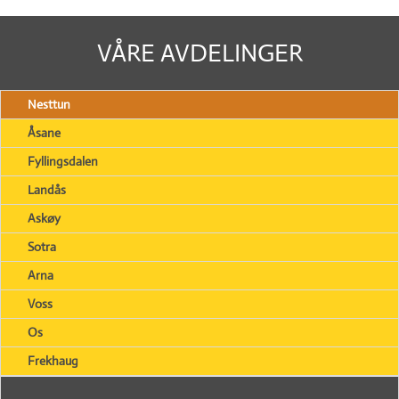
VÅRE AVDELINGER
Nesttun
Åsane
Fyllingsdalen
Landås
Askøy
Sotra
Arna
Voss
Os
Frekhaug