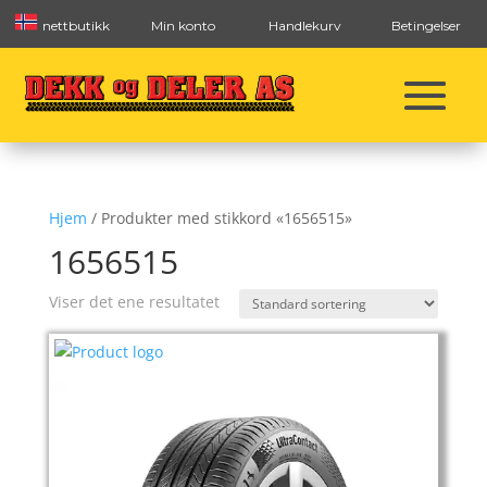
nettbutikk
Min konto
Handlekurv
Betingelser
Hjem
/ Produkter med stikkord «1656515»
1656515
Viser det ene resultatet