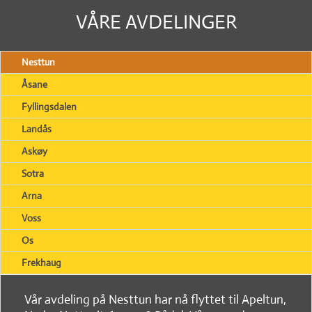
VÅRE AVDELINGER
Nesttun
Åsane
Fyllingsdalen
Landås
Askøy
Sotra
Arna
Voss
Os
Frekhaug
Vår avdeling på Nesttun har nå flyttet til Apeltun,