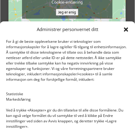
Cookie-erklæring
Jeg er enig
Administrer personvernet ditt
For å gi de beste opplevelsene bruker vi teknologier som
informasjonskapsler for å lagre og/eller få tilgang til enhetsinformasjon.
Å samtykke til disse teknologiene vil tillate oss å behandle data som
nettleser atferd eller unike ID-er på dette nettstedet. Å ikke samtykke
eller trekke tilbake samtykke kan ha negativ innvirkning på visse
egenskaper og funksjoner. Vi og våre forretningspartnere bruker
teknologier, inkludert informasjonskapsler/«cookies» til å samle
informasjon om deg for forskjellige formål, inkludert:
Email: post@dekkogdeler.nextlogixs.com
Statistiske
Markedsføring
Org. nr: 817188222
Ved å trykke «Aksepter» gir du din tillatelse til alle disse formålene. Du
kan også velge formålet du vil samtykke til ved å klikke på Endre
innstillinger ved siden av Avvis knappen, og deretter trykke «Lagre
innstillinger».