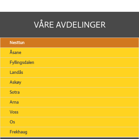
VÅRE AVDELINGER
Nesttun
Åsane
Fyllingsdalen
Landås
Askøy
Sotra
Arna
Voss
Os
Frekhaug