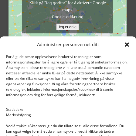
Klikk på "Jeg godtar" for å aktivere Google
maps
Cookie-erklæring
Jeg er enig
Administrer personvernet ditt
For å gi de beste opplevelsene bruker vi teknologier som
informasjonskapsler for å lagre og/eller få tilgang til enhetsinformasjon.
Å samtykke til disse teknologiene vil tillate oss å behandle data som
nettleser atferd eller unike ID-er på dette nettstedet. Å ikke samtykke
eller trekke tilbake samtykke kan ha negativ innvirkning på visse
egenskaper og funksjoner. Vi og våre forretningspartnere bruker
teknologier, inkludert informasjonskapsler/«cookies» til å samle
informasjon om deg for forskjellige formål, inkludert:
Email: post@dekkogdeler.nextlogixs.com
Statistiske
Markedsføring
Org. nr: 817188222
Ved å trykke «Aksepter» gir du din tillatelse til alle disse formålene. Du
kan også velge formålet du vil samtykke til ved å klikke på Endre