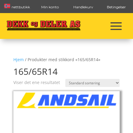
nettbutikk
Min konto
Handlekurv
Betingelser
Hjem
/ Produkter med stikkord «165/65R14»
165/65R14
Viser det ene resultatet