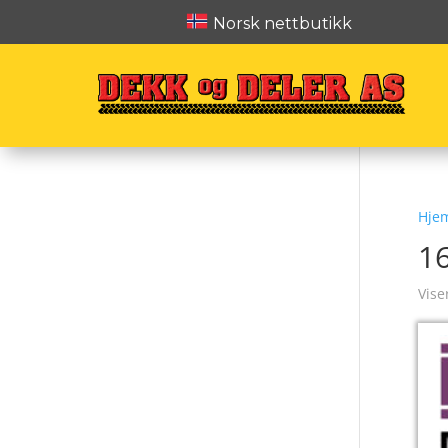
Norsk nettbutikk
Hje
1
Vise