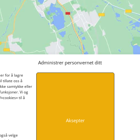
Administrer personvernet ditt
er for å lagre
 tillate oss å
ikke samtykke eller
funksjoner. Vi og
«cookies» til å
Aksepter
INFORMASJON
 også velge