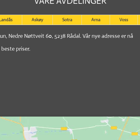
VÅRE AVDELINGER
Landås
Askøy
Sotra
Arna
Voss
tun, Nedre Nøttveit 60, 5238 Rådal. Vår nye adresse er nå
 beste priser.