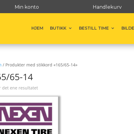
Min konto
Handlekurv
HJEM
BUTIKK
BESTILL TIME
BILD
m
/ Produkter med stikkord «165/65-14»
65/65-14
r det ene resultatet