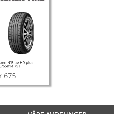
xen N`Blue HD plus
5/65R14 79T
r
675