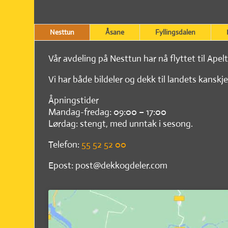
Nesttun
Åsane
Fyllingsdalen
Vår avdeling på Nesttun har nå flyttet til Apel
Vi har både bildeler og dekk til landets kanskje
Åpningstider
Mandag-fredag: 09:00 – 17:00
Lørdag: stengt, med unntak i sesong.
Telefon:
55 52 52 00
Epost: post@dekkogdeler.com