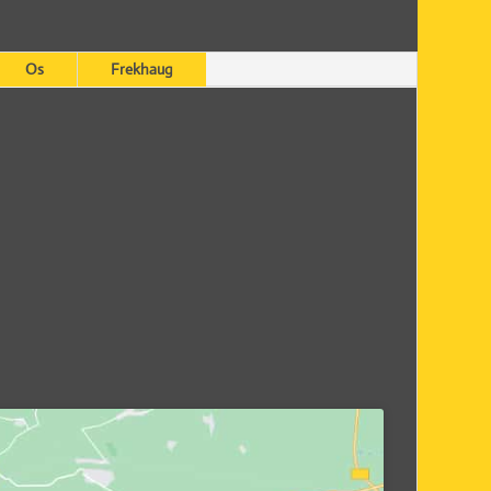
Os
Frekhaug