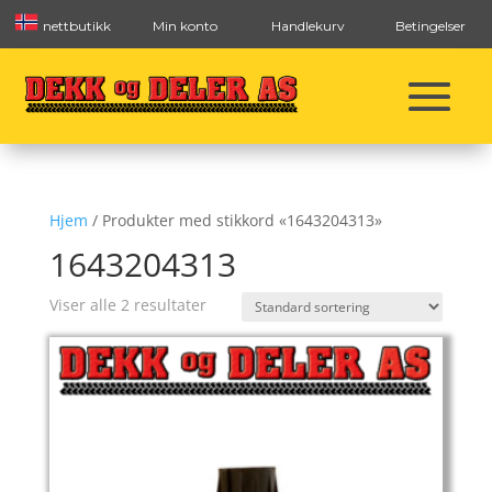
nettbutikk
Min konto
Handlekurv
Betingelser
Hjem
/ Produkter med stikkord «1643204313»
1643204313
Viser alle 2 resultater