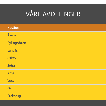
VÅRE AVDELINGER
Nesttun
Åsane
Fyllingsdalen
Landås
Askøy
Sotra
Arna
Voss
Os
Frekhaug