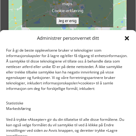
maps
Cookie-erklæring
Jeg er enig
Administrer personvernet ditt
For å gi de beste opplevelsene bruker vi teknologier som
informasjonskapsler for å lagre og/eller få tilgang til enhetsinformasjon.
Å samtykke til disse teknologiene vil tillate oss å behandle data som
nettleser atferd eller unike ID-er på dette nettstedet. Å ikke samtykke
eller trekke tilbake samtykke kan ha negativ innvirkning på visse
egenskaper og funksjoner. Vi og våre forretningspartnere bruker
teknologier, inkludert informasjonskapsler/«cookies» til å samle
informasjon om deg for forskjellige formål, inkludert:
Email: post@dekkogdeler.nextlogixs.com
Statistiske
Markedsføring
Org. nr: 817188222
Ved å trykke «Aksepter» gir du din tillatelse til alle disse formålene. Du
kan også velge formålet du vil samtykke til ved å klikke på Endre
innstillinger ved siden av Avvis knappen, og deretter trykke «Lagre
innstillinger».