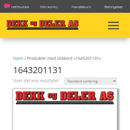
nettbutikk
Min konto
Handlekurv
Betingelser
Hjem
/ Produkter med stikkord «1643201131»
1643201131
Viser det ene resultatet