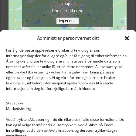
maps
Cookie-erklæring
Jeg er enig
Administrer personvernet ditt
For å gi de beste opplevelsene bruker vi teknologier som
informasjonskapsler for å lagre og/eller få tilgang til enhetsinformasjon.
Å samtykke til disse teknologiene vil tillate oss å behandle data som
nettleser atferd eller unike ID-er på dette nettstedet. Å ikke samtykke
eller trekke tilbake samtykke kan ha negativ innvirkning på visse
egenskaper og funksjoner. Vi og våre forretningspartnere bruker
teknologier, inkludert informasjonskapsler/«cookies» til å samle
informasjon om deg for forskjellige formål, inkludert:
Email: post@dekkogdeler.nextlogixs.com
Statistiske
Markedsføring
Org. nr: 817188222
Ved å trykke «Aksepter» gir du din tillatelse til alle disse formålene. Du
kan også velge formålet du vil samtykke til ved å klikke på Endre
innstillinger ved siden av Avvis knappen, og deretter trykke «Lagre
innstillinger».