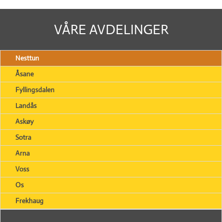
VÅRE AVDELINGER
Nesttun
Åsane
Fyllingsdalen
Landås
Askøy
Sotra
Arna
Voss
Os
Frekhaug