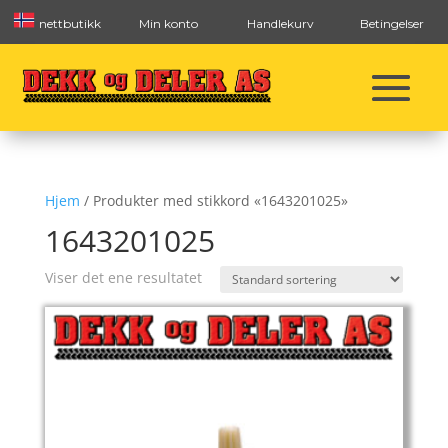
nettbutikk
Min konto
Handlekurv
Betingelser
Hjem
/ Produkter med stikkord «1643201025»
1643201025
Viser det ene resultatet