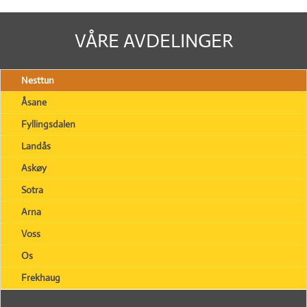
VÅRE AVDELINGER
Nesttun
Åsane
Fyllingsdalen
Landås
Askøy
Sotra
Arna
Voss
Os
Frekhaug