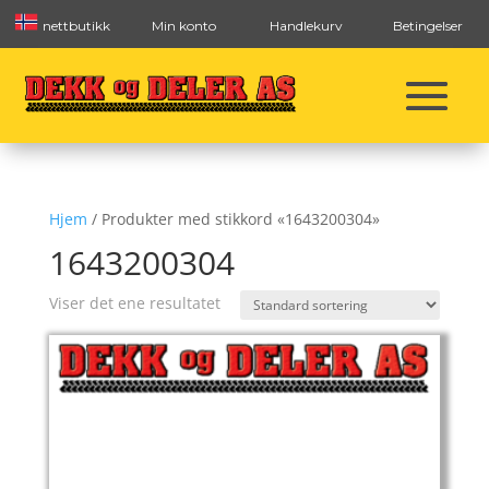
nettbutikk
Min konto
Handlekurv
Betingelser
Hjem
/ Produkter med stikkord «1643200304»
1643200304
Viser det ene resultatet