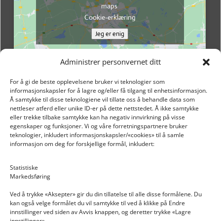
maps
Cookie-erklæring
Jeg er enig
Administrer personvernet ditt
For å gi de beste opplevelsene bruker vi teknologier som
informasjonskapsler for å lagre og/eller få tilgang til enhetsinformasjon.
Å samtykke til disse teknologiene vil tillate oss å behandle data som
nettleser atferd eller unike ID-er på dette nettstedet. Å ikke samtykke
eller trekke tilbake samtykke kan ha negativ innvirkning på visse
egenskaper og funksjoner. Vi og våre forretningspartnere bruker
teknologier, inkludert informasjonskapsler/«cookies» til å samle
informasjon om deg for forskjellige formål, inkludert:
Email: post@dekkogdeler.nextlogixs.com
Statistiske
Markedsføring
Org. nr: 817188222
Ved å trykke «Aksepter» gir du din tillatelse til alle disse formålene. Du
kan også velge formålet du vil samtykke til ved å klikke på Endre
innstillinger ved siden av Avvis knappen, og deretter trykke «Lagre
innstillinger».