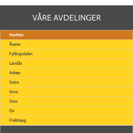
VÅRE AVDELINGER
Nesttun
Åsane
Fyllingsdalen
Landås
Askøy
Sotra
Arna
Voss
Os
Frekhaug