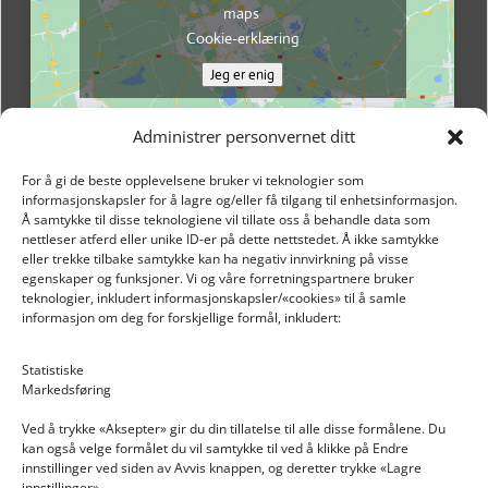
maps
Cookie-erklæring
Jeg er enig
Administrer personvernet ditt
For å gi de beste opplevelsene bruker vi teknologier som
informasjonskapsler for å lagre og/eller få tilgang til enhetsinformasjon.
Å samtykke til disse teknologiene vil tillate oss å behandle data som
nettleser atferd eller unike ID-er på dette nettstedet. Å ikke samtykke
eller trekke tilbake samtykke kan ha negativ innvirkning på visse
egenskaper og funksjoner. Vi og våre forretningspartnere bruker
teknologier, inkludert informasjonskapsler/«cookies» til å samle
informasjon om deg for forskjellige formål, inkludert:
Email: post@dekkogdeler.nextlogixs.com
Statistiske
Markedsføring
Org. nr: 817188222
Ved å trykke «Aksepter» gir du din tillatelse til alle disse formålene. Du
kan også velge formålet du vil samtykke til ved å klikke på Endre
innstillinger ved siden av Avvis knappen, og deretter trykke «Lagre
innstillinger».