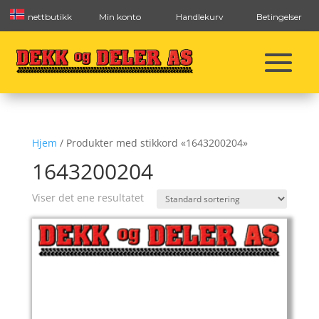
nettbutikk
Min konto
Handlekurv
Betingelser
Hjem
/ Produkter med stikkord «1643200204»
1643200204
Viser det ene resultatet