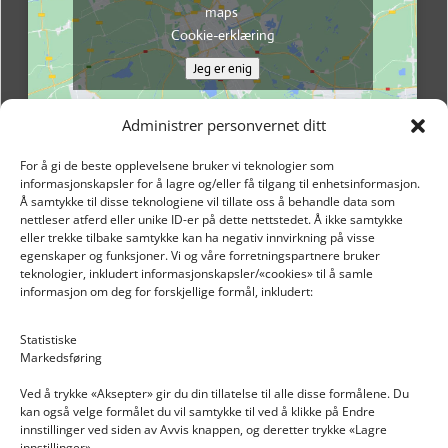
maps
Cookie-erklæring
Jeg er enig
Administrer personvernet ditt
For å gi de beste opplevelsene bruker vi teknologier som
informasjonskapsler for å lagre og/eller få tilgang til enhetsinformasjon.
Å samtykke til disse teknologiene vil tillate oss å behandle data som
nettleser atferd eller unike ID-er på dette nettstedet. Å ikke samtykke
eller trekke tilbake samtykke kan ha negativ innvirkning på visse
egenskaper og funksjoner. Vi og våre forretningspartnere bruker
teknologier, inkludert informasjonskapsler/«cookies» til å samle
informasjon om deg for forskjellige formål, inkludert:
Email: post@dekkogdeler.nextlogixs.com
Statistiske
Markedsføring
Org. nr: 817188222
Ved å trykke «Aksepter» gir du din tillatelse til alle disse formålene. Du
kan også velge formålet du vil samtykke til ved å klikke på Endre
innstillinger ved siden av Avvis knappen, og deretter trykke «Lagre
innstillinger».