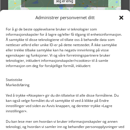
Jeg er enig
Administrer personvernet ditt
For å gi de beste opplevelsene bruker vi teknologier som
informasjonskapsler for å lagre og/eller få tilgang til enhetsinformasjon.
Å samtykke til disse teknologiene vil tillate oss å behandle data som
nettleser atferd eller unike ID-er på dette nettstedet. Å ikke samtykke
eller trekke tilbake samtykke kan ha negativ innvirkning på visse
egenskaper og funksjoner. Vi og våre forretningspartnere bruker
teknologier, inkludert informasjonskapsler/«cookies» til å samle
informasjon om deg for forskjellige formål, inkludert:
Email: post@dekkogdeler.nextlogixs.com
Statistiske
Markedsføring
Org. nr: 817188222
Ved å trykke «Aksepter» gir du din tillatelse til alle disse formålene. Du
kan også velge formålet du vil samtykke til ved å klikke på Endre
innstillinger ved siden av Avvis knappen, og deretter trykke «Lagre
innstillinger».
Du kan lese mer om hvordan vi bruker informasjonskapsler og annen
INFORMASJON
teknologi, og hvordan vi samler inn og behandler personopplysninger ved