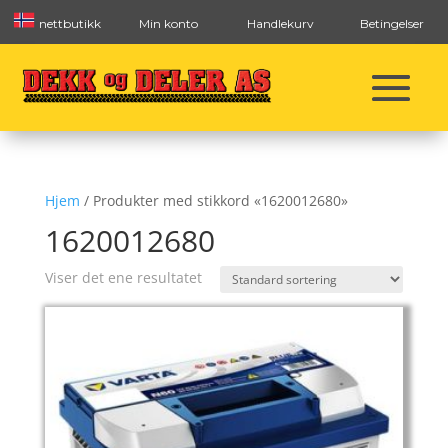
nettbutikk
Min konto
Handlekurv
Betingelser
Hjem
/ Produkter med stikkord «1620012680»
1620012680
Viser det ene resultatet