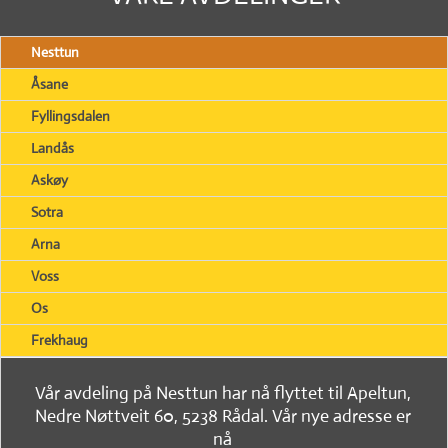
Nesttun
Åsane
Fyllingsdalen
Landås
Askøy
Sotra
Arna
Voss
Os
Frekhaug
Vår avdeling på Nesttun har nå flyttet til Apeltun,
Nedre Nøttveit 60, 5238 Rådal. Vår nye adresse er
nå