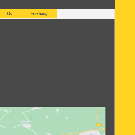
Os
Frekhaug