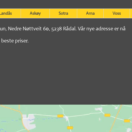
Landås
Askøy
Sotra
Arna
Voss
tun, Nedre Nøttveit 60, 5238 Rådal. Vår nye adresse er nå
 beste priser.