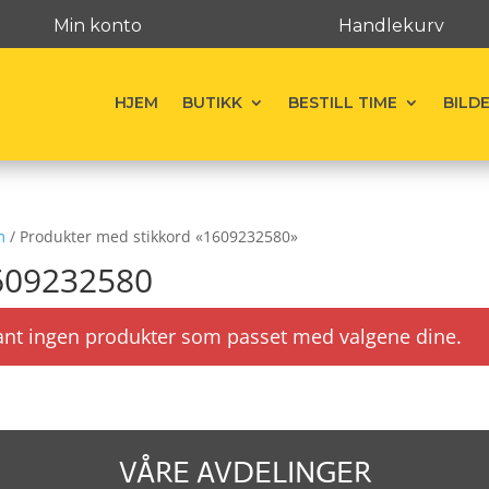
Min konto
Handlekurv
HJEM
BUTIKK
BESTILL TIME
BILD
m
/ Produkter med stikkord «1609232580»
609232580
ant ingen produkter som passet med valgene dine.
VÅRE AVDELINGER