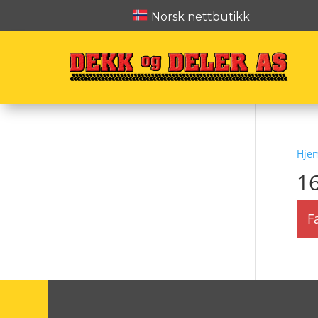
Norsk nettbutikk
Hje
1
F