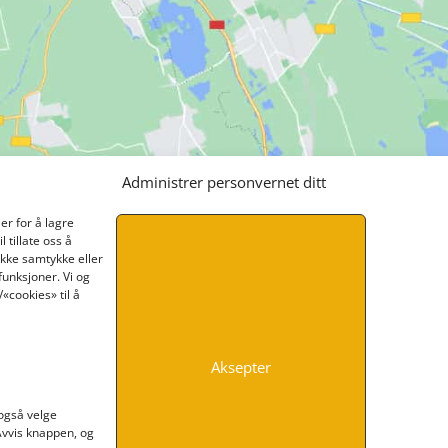
Administrer personvernet ditt
er for å lagre
 tillate oss å
ikke samtykke eller
funksjoner. Vi og
«cookies» til å
Aksepter
INFORMASJON
 også velge
 Avvis knappen, og
Kontakt oss