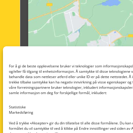
For å gi de beste opplevelsene bruker vi teknologier som informasjonskapsl
og/eller få tilgang til enhetsinformasjon. Å samtykke til disse teknologiene vil
behandle data som nettleser atferd eller unike ID-er på dette nettstedet. Å 
trekke tilbake samtykke kan ha negativ innvirkning på visse egenskaper og 
våre forretningspartnere bruker teknologier, inkludert informasjonskapsler/
samle informasjon om deg for forskjellige formål, inkludert:
Statistiske
Markedsføring
Ved å trykke «Aksepter» gir du din tillatelse til alle disse formålene. Du kan
formålet du vil samtykke til ved å klikke på Endre innstillinger ved siden av
Nedre Nøttveit 60, 5238 Rådal