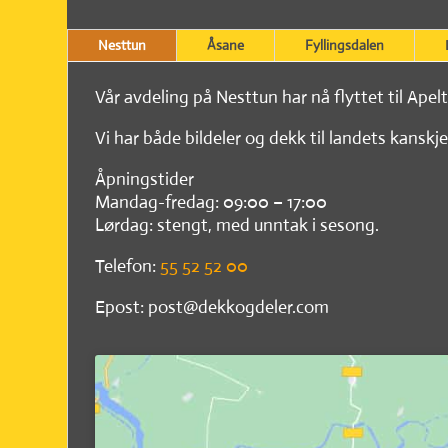
Nesttun
Åsane
Fyllingsdalen
Vår avdeling på Nesttun har nå flyttet til Apel
Vi har både bildeler og dekk til landets kanskje
Åpningstider
Mandag-fredag: 09:00 – 17:00
Lørdag: stengt, med unntak i sesong.
Telefon:
55 52 52 00
Epost: post@dekkogdeler.com