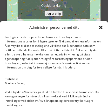
maps
Cookie-erklæring
Jeg er enig
Administrer personvernet ditt
For å gi de beste opplevelsene bruker vi teknologier som
informasjonskapsler for å lagre og/eller få tilgang til enhetsinformasjon.
Å samtykke til disse teknologiene vil tillate oss å behandle data som
nettleser atferd eller unike ID-er på dette nettstedet. Å ikke samtykke
eller trekke tilbake samtykke kan ha negativ innvirkning på visse
egenskaper og funksjoner. Vi og våre forretningspartnere bruker
teknologier, inkludert informasjonskapsler/«cookies» til å samle
informasjon om deg for forskjellige formål, inkludert:
Email: post@dekkogdeler.nextlogixs.com
Statistiske
Markedsføring
Org. nr: 817188222
Ved å trykke «Aksepter» gir du din tillatelse til alle disse formålene. Du
kan også velge formålet du vil samtykke til ved å klikke på Endre
innstillinger ved siden av Avvis knappen, og deretter trykke «Lagre
innstillinger».