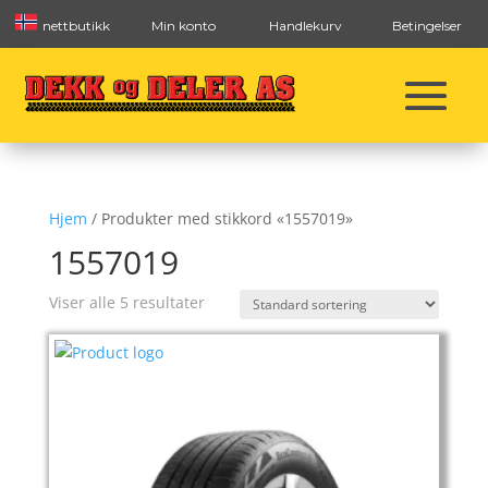
nettbutikk
Min konto
Handlekurv
Betingelser
Hjem
/ Produkter med stikkord «1557019»
1557019
Viser alle 5 resultater