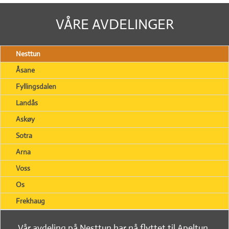
VÅRE AVDELINGER
Nesttun
Åsane
Fyllingsdalen
Landås
Askøy
Sotra
Arna
Voss
Os
Frekhaug
Vår avdeling på Nesttun har nå flyttet til Apeltun,