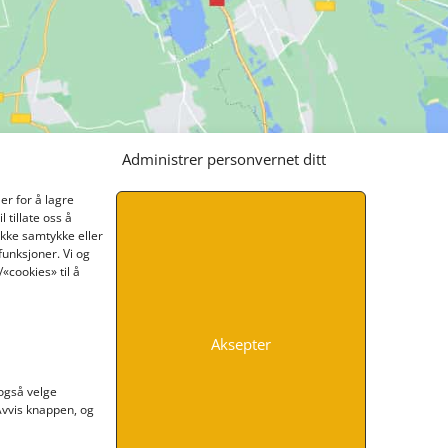
Administrer personvernet ditt
er for å lagre
 tillate oss å
ikke samtykke eller
funksjoner. Vi og
«cookies» til å
Aksepter
INFORMASJON
 også velge
 Avvis knappen, og
Kontakt oss
Endre time