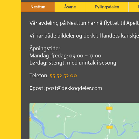
Nesttun
Åsane
Fyllingsdalen
Vår avdeling på Nesttun har nå flyttet til Apel
Vi har både bildeler og dekk til landets kanskje
Åpningstider
Mandag-fredag: 09:00 – 17:00
Lørdag: stengt, med unntak i sesong.
Telefon:
55 52 52 00
Epost: post@dekkogdeler.com