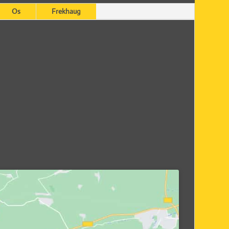
Os
Frekhaug