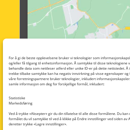
For å gi de beste opplevelsene bruker vi teknologier som informasjonskapsl
og/eller få tilgang til enhetsinformasjon. Å samtykke til disse teknologiene vil
behandle data som nettleser atferd eller unike ID-er på dette nettstedet. Å 
trekke tilbake samtykke kan ha negativ innvirkning på visse egenskaper og 
våre forretningspartnere bruker teknologier, inkludert informasjonskapsler/
samle informasjon om deg for forskjellige formål, inkludert:
Statistiske
Markedsføring
Ved å trykke «Aksepter» gir du din tillatelse til alle disse formålene. Du kan
formålet du vil samtykke til ved å klikke på Endre innstillinger ved siden av
Nedre Nøttveit 60, 5238 Rådal
deretter trykke «Lagre innstillinger».