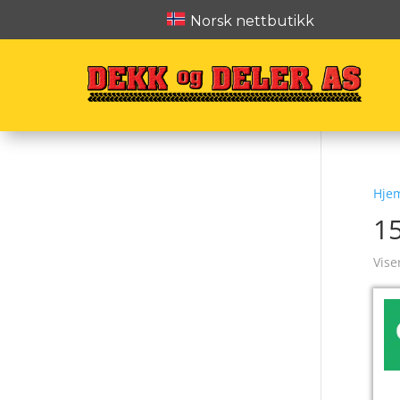
Norsk nettbutikk
Hje
1
Vise