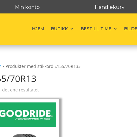
Min konto
Handlekurv
HJEM
BUTIKK
BESTILL TIME
BILD
m
/ Produkter med stikkord «155/70R13»
55/70R13
r det ene resultatet