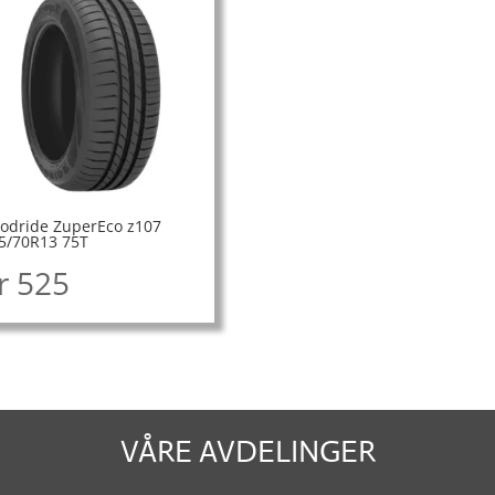
odride ZuperEco z107
5/70R13 75T
r
525
VÅRE AVDELINGER