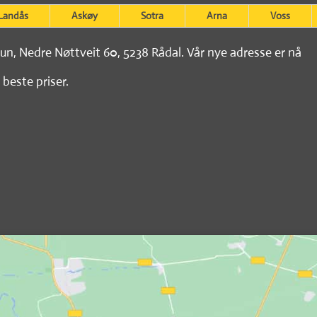
Landås
Askøy
Sotra
Arna
Voss
tun, Nedre Nøttveit 60, 5238 Rådal. Vår nye adresse er nå
 beste priser.