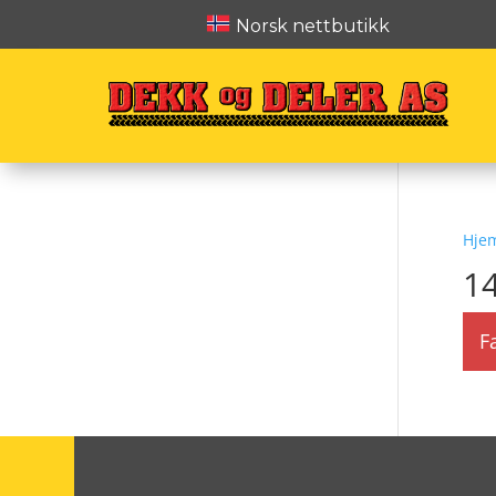
Norsk nettbutikk
Hje
1
F