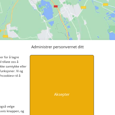
Administrer personvernet ditt
er for å lagre
 tillate oss å
ikke samtykke eller
funksjoner. Vi og
«cookies» til å
Aksepter
INFORMASJON
 også velge
 Avvis knappen, og
Kontakt oss