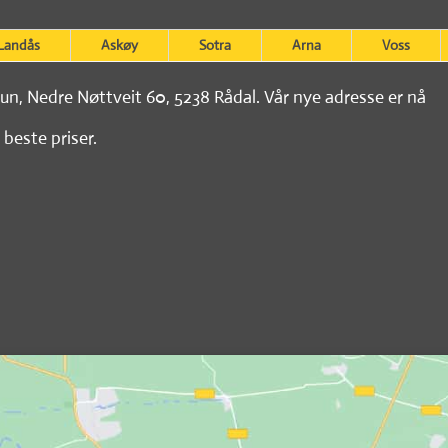
Landås
Askøy
Sotra
Arna
Voss
tun, Nedre Nøttveit 60, 5238 Rådal. Vår nye adresse er nå
 beste priser.