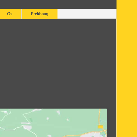
Os
Frekhaug