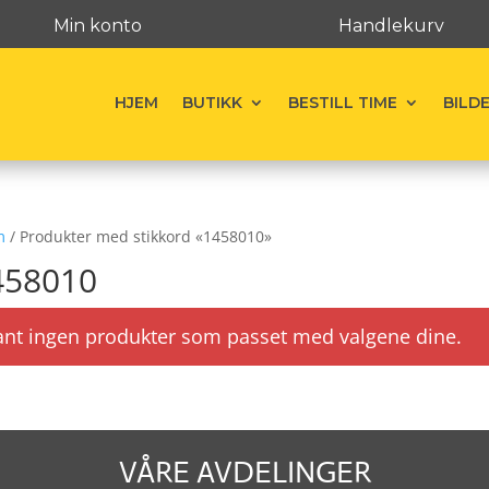
Min konto
Handlekurv
HJEM
BUTIKK
BESTILL TIME
BILD
m
/ Produkter med stikkord «1458010»
458010
ant ingen produkter som passet med valgene dine.
VÅRE AVDELINGER