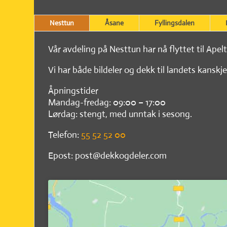
Nesttun
Åsane
Fyllingsdalen
Vår avdeling på Nesttun har nå flyttet til Apel
Vi har både bildeler og dekk til landets kanskje
Åpningstider
Mandag-fredag: 09:00 – 17:00
Lørdag: stengt, med unntak i sesong.
Telefon:
55 52 52 00
Epost: post@dekkogdeler.com