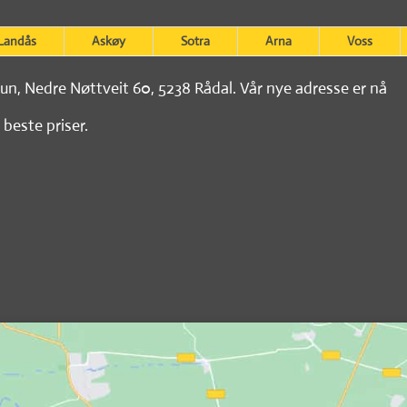
Landås
Askøy
Sotra
Arna
Voss
tun, Nedre Nøttveit 60, 5238 Rådal. Vår nye adresse er nå
 beste priser.