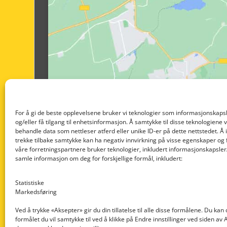
For å gi de beste opplevelsene bruker vi teknologier som informasjonskapsl
og/eller få tilgang til enhetsinformasjon. Å samtykke til disse teknologiene vil
behandle data som nettleser atferd eller unike ID-er på dette nettstedet. Å 
trekke tilbake samtykke kan ha negativ innvirkning på visse egenskaper og 
våre forretningspartnere bruker teknologier, inkludert informasjonskapsler/
samle informasjon om deg for forskjellige formål, inkludert:
Statistiske
Markedsføring
Ved å trykke «Aksepter» gir du din tillatelse til alle disse formålene. Du kan
formålet du vil samtykke til ved å klikke på Endre innstillinger ved siden av
Nedre Nøttveit 60, 5238 Rådal