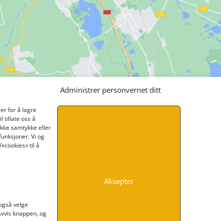
Administrer personvernet ditt
er for å lagre
 tillate oss å
ikke samtykke eller
funksjoner. Vi og
«cookies» til å
Aksepter
INFORMASJON
 også velge
 Avvis knappen, og
Kontakt oss