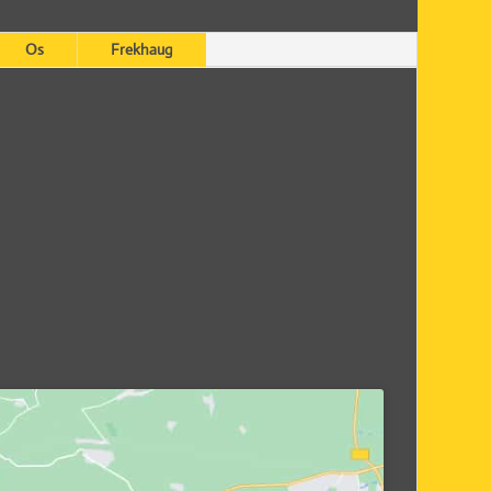
Os
Frekhaug