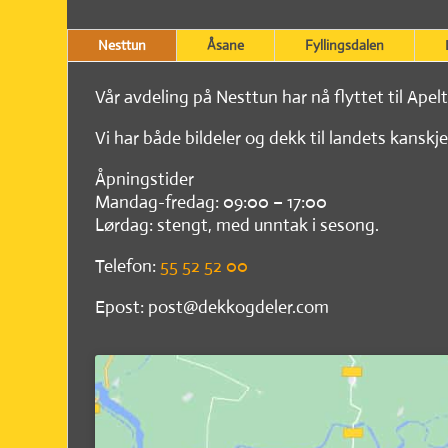
Nesttun
Åsane
Fyllingsdalen
Vår avdeling på Nesttun har nå flyttet til Apel
Vi har både bildeler og dekk til landets kanskje
Åpningstider
Mandag-fredag: 09:00 – 17:00
Lørdag: stengt, med unntak i sesong.
Telefon:
55 52 52 00
Epost: post@dekkogdeler.com