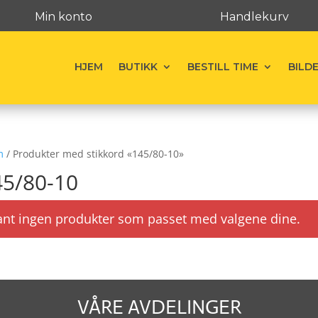
Min konto
Handlekurv
HJEM
BUTIKK
BESTILL TIME
BILD
m
/ Produkter med stikkord «145/80-10»
45/80-10
ant ingen produkter som passet med valgene dine.
VÅRE AVDELINGER