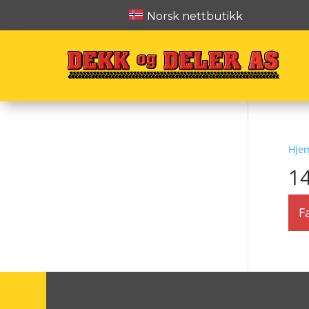
Norsk nettbutikk
Hje
1
F