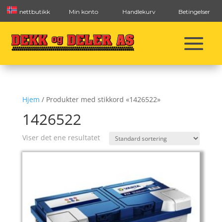
nettbutikk
Min konto
Handlekurv
Betingelser
Hjem
/ Produkter med stikkord «1426522»
1426522
Viser det ene resultatet