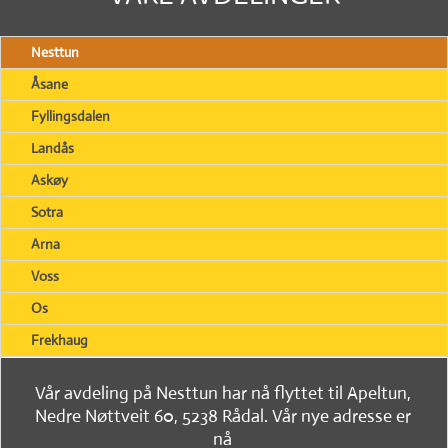
Nesttun
Åsane
Fyllingsdalen
Landås
Askøy
Sotra
Arna
Voss
Os
Frekhaug
Vår avdeling på Nesttun har nå flyttet til Apeltun,
Nedre Nøttveit 60, 5238 Rådal. Vår nye adresse er
nå