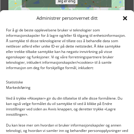
Jeg er enig
Administrer personvernet ditt
For å gi de beste opplevelsene bruker vi teknologier som
informasjonskapsler for å lagre og/eller få tilgang til enhetsinformasjon.
Å samtykke til disse teknologiene vil tillate oss å behandle data som
nettleser atferd eller unike ID-er på dette nettstedet. Å ikke samtykke
eller trekke tilbake samtykke kan ha negativ innvirkning på visse
egenskaper og funksjoner. Vi og våre forretningspartnere bruker
teknologier, inkludert informasjonskapsler/«cookies» til å samle
informasjon om deg for forskjellige formål, inkludert:
Email: post@dekkogdeler.nextlogixs.com
Statistiske
Markedsføring
Org. nr: 817188222
Ved å trykke «Aksepter» gir du din tillatelse til alle disse formålene. Du
kan også velge formålet du vil samtykke til ved å klikke på Endre
innstillinger ved siden av Avvis knappen, og deretter trykke «Lagre
innstillinger».
Du kan lese mer om hvordan vi bruker informasjonskapsler og annen
INFORMASJON
teknologi, og hvordan vi samler inn og behandler personopplysninger ved