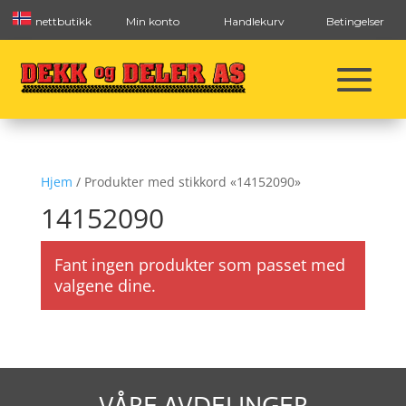
nettbutikk
Min konto
Handlekurv
Betingelser
Hjem
/ Produkter med stikkord «14152090»
14152090
Fant ingen produkter som passet med
valgene dine.
VÅRE AVDELINGER