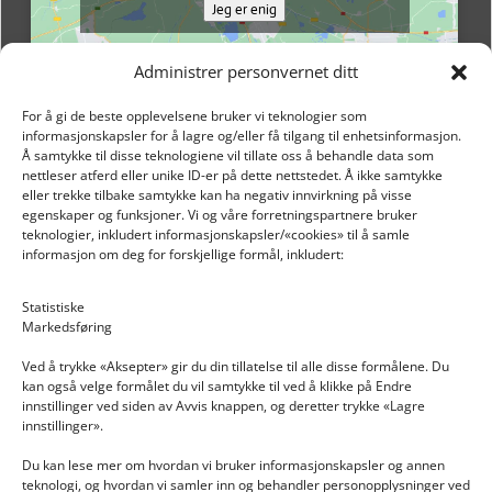
Jeg er enig
Administrer personvernet ditt
For å gi de beste opplevelsene bruker vi teknologier som
informasjonskapsler for å lagre og/eller få tilgang til enhetsinformasjon.
Å samtykke til disse teknologiene vil tillate oss å behandle data som
nettleser atferd eller unike ID-er på dette nettstedet. Å ikke samtykke
eller trekke tilbake samtykke kan ha negativ innvirkning på visse
egenskaper og funksjoner. Vi og våre forretningspartnere bruker
teknologier, inkludert informasjonskapsler/«cookies» til å samle
informasjon om deg for forskjellige formål, inkludert:
Email: post@dekkogdeler.nextlogixs.com
Statistiske
Markedsføring
Org. nr: 817188222
Ved å trykke «Aksepter» gir du din tillatelse til alle disse formålene. Du
kan også velge formålet du vil samtykke til ved å klikke på Endre
innstillinger ved siden av Avvis knappen, og deretter trykke «Lagre
innstillinger».
Du kan lese mer om hvordan vi bruker informasjonskapsler og annen
INFORMASJON
teknologi, og hvordan vi samler inn og behandler personopplysninger ved