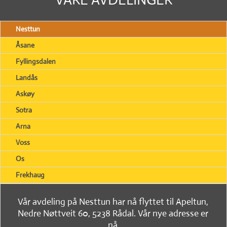
Nesttun
Åsane
Fyllingsdalen
Landås
Askøy
Sotra
Arna
Voss
Os
Frekhaug
Vår avdeling på Nesttun har nå flyttet til Apeltun,
Nedre Nøttveit 60, 5238 Rådal. Vår nye adresse er
nå