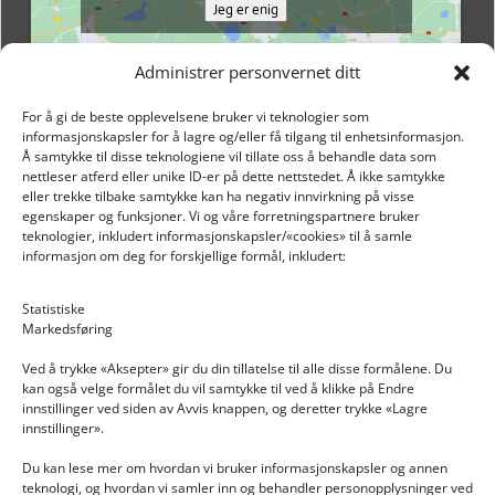
Jeg er enig
Administrer personvernet ditt
For å gi de beste opplevelsene bruker vi teknologier som
informasjonskapsler for å lagre og/eller få tilgang til enhetsinformasjon.
Å samtykke til disse teknologiene vil tillate oss å behandle data som
nettleser atferd eller unike ID-er på dette nettstedet. Å ikke samtykke
eller trekke tilbake samtykke kan ha negativ innvirkning på visse
egenskaper og funksjoner. Vi og våre forretningspartnere bruker
teknologier, inkludert informasjonskapsler/«cookies» til å samle
informasjon om deg for forskjellige formål, inkludert:
Email: post@dekkogdeler.nextlogixs.com
Statistiske
Markedsføring
Org. nr: 817188222
Ved å trykke «Aksepter» gir du din tillatelse til alle disse formålene. Du
kan også velge formålet du vil samtykke til ved å klikke på Endre
innstillinger ved siden av Avvis knappen, og deretter trykke «Lagre
innstillinger».
Du kan lese mer om hvordan vi bruker informasjonskapsler og annen
INFORMASJON
teknologi, og hvordan vi samler inn og behandler personopplysninger ved