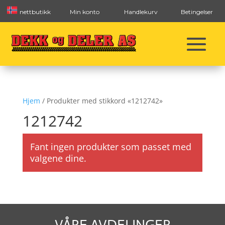
nettbutikk
Min konto
Handlekurv
Betingelser
Hjem
/ Produkter med stikkord «1212742»
1212742
Fant ingen produkter som passet med
valgene dine.
VÅRE AVDELINGER