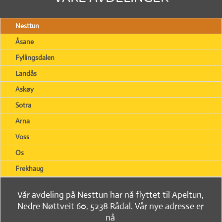
Nesttun
Åsane
Fyllingsdalen
Landås
Askøy
Sotra
Arna
Voss
Os
Frekhaug
Vår avdeling på Nesttun har nå flyttet til Apeltun,
Nedre Nøttveit 60, 5238 Rådal. Vår nye adresse er
nå