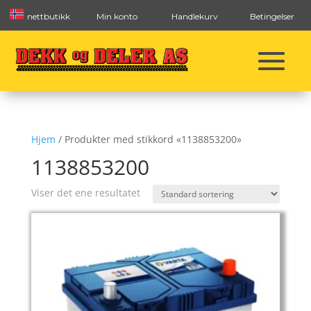
nettbutikk
Min konto
Handlekurv
Betingelser
Hjem
/ Produkter med stikkord «1138853200»
1138853200
Viser det ene resultatet