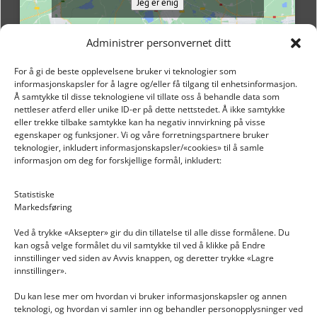
Jeg er enig
Administrer personvernet ditt
For å gi de beste opplevelsene bruker vi teknologier som
informasjonskapsler for å lagre og/eller få tilgang til enhetsinformasjon.
Å samtykke til disse teknologiene vil tillate oss å behandle data som
nettleser atferd eller unike ID-er på dette nettstedet. Å ikke samtykke
eller trekke tilbake samtykke kan ha negativ innvirkning på visse
egenskaper og funksjoner. Vi og våre forretningspartnere bruker
teknologier, inkludert informasjonskapsler/«cookies» til å samle
informasjon om deg for forskjellige formål, inkludert:
Email: post@dekkogdeler.nextlogixs.com
Statistiske
Markedsføring
Org. nr: 817188222
Ved å trykke «Aksepter» gir du din tillatelse til alle disse formålene. Du
kan også velge formålet du vil samtykke til ved å klikke på Endre
innstillinger ved siden av Avvis knappen, og deretter trykke «Lagre
innstillinger».
Du kan lese mer om hvordan vi bruker informasjonskapsler og annen
INFORMASJON
teknologi, og hvordan vi samler inn og behandler personopplysninger ved