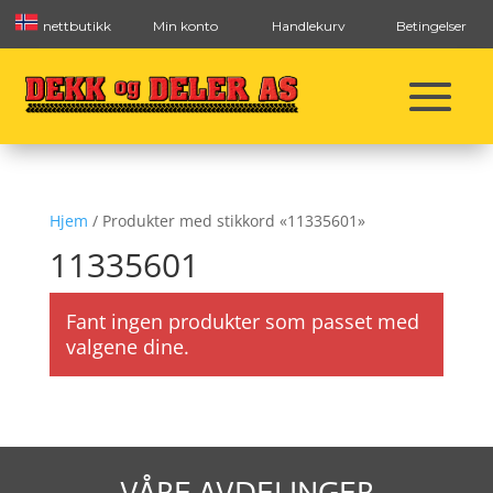
nettbutikk
Min konto
Handlekurv
Betingelser
Hjem
/ Produkter med stikkord «11335601»
11335601
Fant ingen produkter som passet med
valgene dine.
VÅRE AVDELINGER