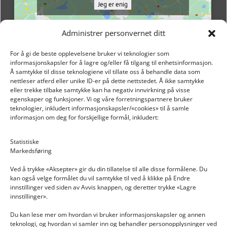
Jeg er enig
Administrer personvernet ditt
For å gi de beste opplevelsene bruker vi teknologier som
informasjonskapsler for å lagre og/eller få tilgang til enhetsinformasjon.
Å samtykke til disse teknologiene vil tillate oss å behandle data som
nettleser atferd eller unike ID-er på dette nettstedet. Å ikke samtykke
eller trekke tilbake samtykke kan ha negativ innvirkning på visse
egenskaper og funksjoner. Vi og våre forretningspartnere bruker
teknologier, inkludert informasjonskapsler/«cookies» til å samle
informasjon om deg for forskjellige formål, inkludert:
Email: post@dekkogdeler.nextlogixs.com
Statistiske
Markedsføring
Org. nr: 817188222
Ved å trykke «Aksepter» gir du din tillatelse til alle disse formålene. Du
kan også velge formålet du vil samtykke til ved å klikke på Endre
innstillinger ved siden av Avvis knappen, og deretter trykke «Lagre
innstillinger».
Du kan lese mer om hvordan vi bruker informasjonskapsler og annen
INFORMASJON
teknologi, og hvordan vi samler inn og behandler personopplysninger ved