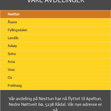
Nesttun
Åsane
Fyllingsdalen
Landås
Askøy
Sotra
Arna
Voss
Os
Frekhaug
Vår avdeling på Nesttun har nå flyttet til Apeltun,
Nedre Nøttveit 60, 5238 Rådal. Vår nye adresse er
nå