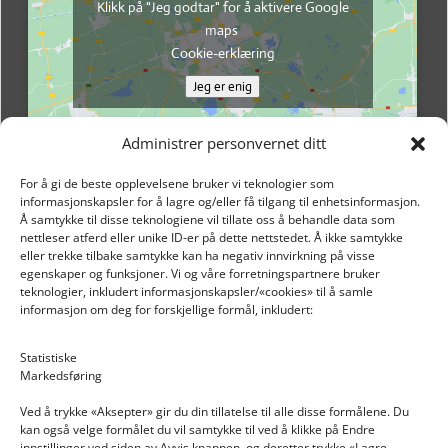
Klikk på "Jeg godtar" for å aktivere Google
maps
Cookie-erklæring
Jeg er enig
Administrer personvernet ditt
For å gi de beste opplevelsene bruker vi teknologier som
informasjonskapsler for å lagre og/eller få tilgang til enhetsinformasjon.
Å samtykke til disse teknologiene vil tillate oss å behandle data som
nettleser atferd eller unike ID-er på dette nettstedet. Å ikke samtykke
eller trekke tilbake samtykke kan ha negativ innvirkning på visse
egenskaper og funksjoner. Vi og våre forretningspartnere bruker
teknologier, inkludert informasjonskapsler/«cookies» til å samle
informasjon om deg for forskjellige formål, inkludert:
Email: post@dekkogdeler.nextlogixs.com
Statistiske
Markedsføring
Org. nr: 817188222
Ved å trykke «Aksepter» gir du din tillatelse til alle disse formålene. Du
kan også velge formålet du vil samtykke til ved å klikke på Endre
innstillinger ved siden av Avvis knappen, og deretter trykke «Lagre