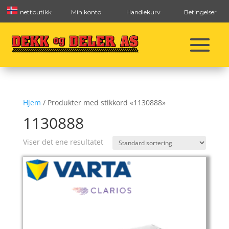
nettbutikk
Min konto
Handlekurv
Betingelser
Hjem
/ Produkter med stikkord «1130888»
1130888
Viser det ene resultatet