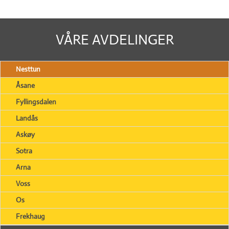
VÅRE AVDELINGER
Nesttun
Åsane
Fyllingsdalen
Landås
Askøy
Sotra
Arna
Voss
Os
Frekhaug