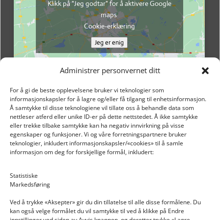
Klikk på "Jeg godtar" for å aktivere Google
maps
Cookie-erklæring
Jeg er enig
Administrer personvernet ditt
For å gi de beste opplevelsene bruker vi teknologier som
informasjonskapsler for å lagre og/eller få tilgang til enhetsinformasjon.
Å samtykke til disse teknologiene vil tillate oss å behandle data som
nettleser atferd eller unike ID-er på dette nettstedet. Å ikke samtykke
eller trekke tilbake samtykke kan ha negativ innvirkning på visse
egenskaper og funksjoner. Vi og våre forretningspartnere bruker
teknologier, inkludert informasjonskapsler/«cookies» til å samle
informasjon om deg for forskjellige formål, inkludert:
Email: post@dekkogdeler.nextlogixs.com
Statistiske
Markedsføring
Org. nr: 817188222
Ved å trykke «Aksepter» gir du din tillatelse til alle disse formålene. Du
kan også velge formålet du vil samtykke til ved å klikke på Endre
innstillinger ved siden av Avvis knappen, og deretter trykke «Lagre