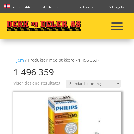
nettbutikk
Min konto
Handlekurv
Betingelser
Hjem
/ Produkter med stikkord «1 496 359»
1 496 359
Viser det ene resultatet