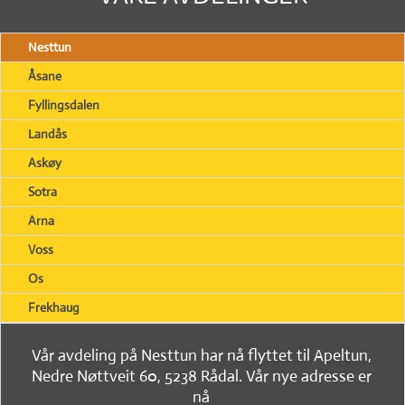
Nesttun
Åsane
Fyllingsdalen
Landås
Askøy
Sotra
Arna
Voss
Os
Frekhaug
Vår avdeling på Nesttun har nå flyttet til Apeltun,
Nedre Nøttveit 60, 5238 Rådal. Vår nye adresse er
nå