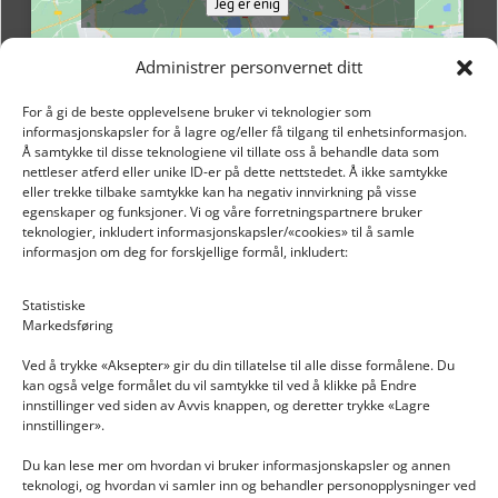
Jeg er enig
Administrer personvernet ditt
For å gi de beste opplevelsene bruker vi teknologier som
informasjonskapsler for å lagre og/eller få tilgang til enhetsinformasjon.
Å samtykke til disse teknologiene vil tillate oss å behandle data som
nettleser atferd eller unike ID-er på dette nettstedet. Å ikke samtykke
eller trekke tilbake samtykke kan ha negativ innvirkning på visse
egenskaper og funksjoner. Vi og våre forretningspartnere bruker
teknologier, inkludert informasjonskapsler/«cookies» til å samle
informasjon om deg for forskjellige formål, inkludert:
Email: post@dekkogdeler.nextlogixs.com
Statistiske
Markedsføring
Org. nr: 817188222
Ved å trykke «Aksepter» gir du din tillatelse til alle disse formålene. Du
kan også velge formålet du vil samtykke til ved å klikke på Endre
innstillinger ved siden av Avvis knappen, og deretter trykke «Lagre
innstillinger».
Du kan lese mer om hvordan vi bruker informasjonskapsler og annen
INFORMASJON
teknologi, og hvordan vi samler inn og behandler personopplysninger ved