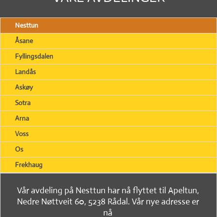
Nesttun
Åsane
Fyllingsdalen
Landås
Askøy
Sotra
Arna
Voss
Os
Frekhaug
Vår avdeling på Nesttun har nå flyttet til Apeltun,
Nedre Nøttveit 60, 5238 Rådal. Vår nye adresse er
nå