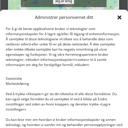
Jeg er enig
Administrer personvernet ditt
For å gi de beste opplevelsene bruker vi teknologier som
informasjonskapsler for å lagre og/eller få tilgang til enhetsinformasjon.
Å samtykke til disse teknologiene vil tillate oss å behandle data som
nettleser atferd eller unike ID-er på dette nettstedet. Å ikke samtykke
eller trekke tilbake samtykke kan ha negativ innvirkning på visse
egenskaper og funksjoner. Vi og våre forretningspartnere bruker
teknologier, inkludert informasjonskapsler/«cookies» til å samle
informasjon om deg for forskjellige formål, inkludert:
Email: post@dekkogdeler.nextlogixs.com
Statistiske
Markedsføring
Org. nr: 817188222
Ved å trykke «Aksepter» gir du din tillatelse til alle disse formålene. Du
kan også velge formålet du vil samtykke til ved å klikke på Endre
innstillinger ved siden av Avvis knappen, og deretter trykke «Lagre
innstillinger».
Du kan lese mer om hvordan vi bruker informasjonskapsler og annen
INFORMASJON
teknologi, og hvordan vi samler inn og behandler personopplysninger ved