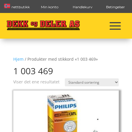
nettbutikk
Min konto
Handlekurv
Betingelser
Hjem
/ Produkter med stikkord «1 003 469»
1 003 469
Viser det ene resultatet