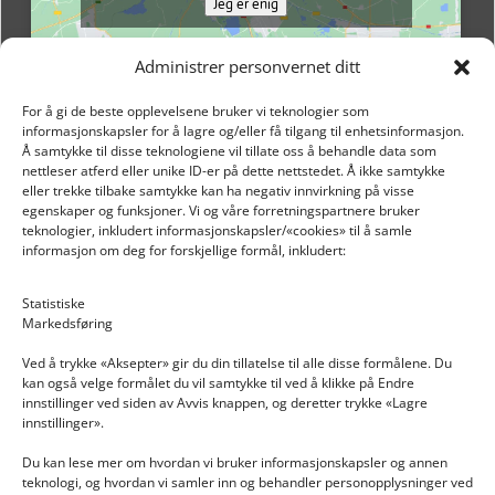
Jeg er enig
Administrer personvernet ditt
For å gi de beste opplevelsene bruker vi teknologier som
informasjonskapsler for å lagre og/eller få tilgang til enhetsinformasjon.
Å samtykke til disse teknologiene vil tillate oss å behandle data som
nettleser atferd eller unike ID-er på dette nettstedet. Å ikke samtykke
eller trekke tilbake samtykke kan ha negativ innvirkning på visse
egenskaper og funksjoner. Vi og våre forretningspartnere bruker
teknologier, inkludert informasjonskapsler/«cookies» til å samle
informasjon om deg for forskjellige formål, inkludert:
Email: post@dekkogdeler.nextlogixs.com
Statistiske
Markedsføring
Org. nr: 817188222
Ved å trykke «Aksepter» gir du din tillatelse til alle disse formålene. Du
kan også velge formålet du vil samtykke til ved å klikke på Endre
innstillinger ved siden av Avvis knappen, og deretter trykke «Lagre
innstillinger».
Du kan lese mer om hvordan vi bruker informasjonskapsler og annen
INFORMASJON
teknologi, og hvordan vi samler inn og behandler personopplysninger ved