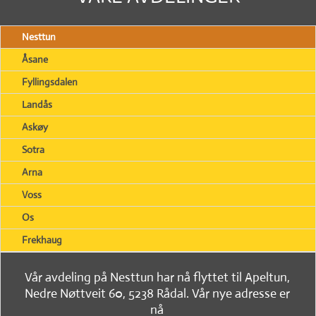
Nesttun
Åsane
Fyllingsdalen
Landås
Askøy
Sotra
Arna
Voss
Os
Frekhaug
Vår avdeling på Nesttun har nå flyttet til Apeltun,
Nedre Nøttveit 60, 5238 Rådal. Vår nye adresse er
nå