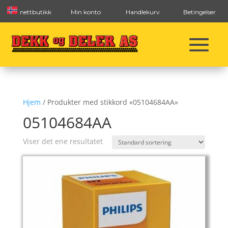
nettbutikk
Min konto
Handlekurv
Betingelser
Hjem
/ Produkter med stikkord «05104684AA»
05104684AA
Viser det ene resultatet