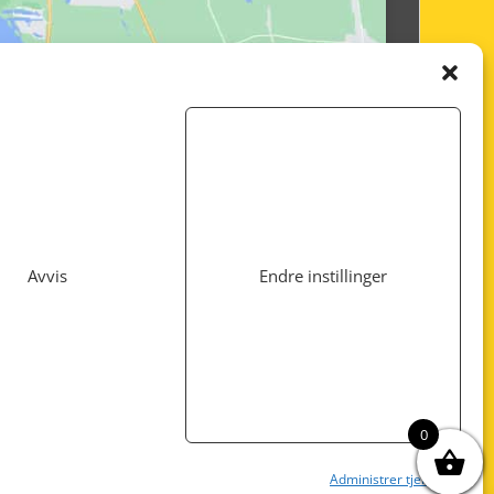
Avvis
Endre instillinger
Utviklet av
www.webshop1.no
0
Administrer tjenester