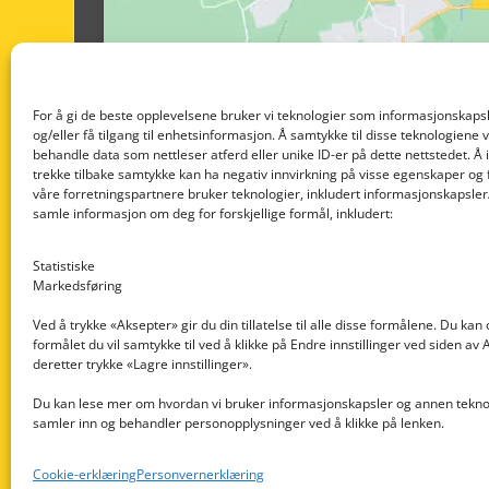
For å gi de beste opplevelsene bruker vi teknologier som informasjonskapsl
og/eller få tilgang til enhetsinformasjon. Å samtykke til disse teknologiene vil
behandle data som nettleser atferd eller unike ID-er på dette nettstedet. Å 
trekke tilbake samtykke kan ha negativ innvirkning på visse egenskaper og 
våre forretningspartnere bruker teknologier, inkludert informasjonskapsler/
samle informasjon om deg for forskjellige formål, inkludert:
Statistiske
Markedsføring
Ved å trykke «Aksepter» gir du din tillatelse til alle disse formålene. Du kan
formålet du vil samtykke til ved å klikke på Endre innstillinger ved siden av
Nedre Nøttveit 60, 5238 Rådal
deretter trykke «Lagre innstillinger».
Email: post@dekkogdeler.com
Du kan lese mer om hvordan vi bruker informasjonskapsler og annen teknol
samler inn og behandler personopplysninger ved å klikke på lenken.
Org. nr: 996430022
Cookie-erklæring
Personvernerklæring