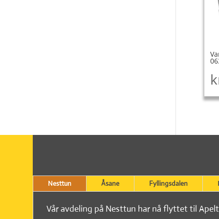
Va
06
k
Nesttun
Åsane
Fyllingsdalen
Vår avdeling på Nesttun har nå flyttet til Apel