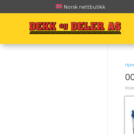
Norsk nettbutikk
Hje
0
Vise