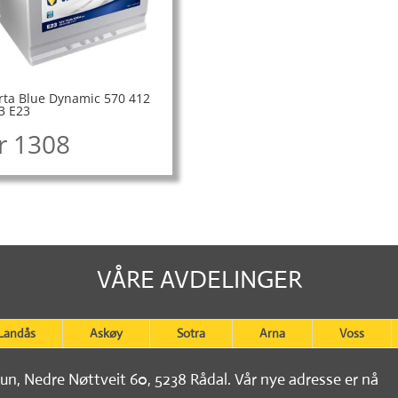
rta Blue Dynamic 570 412
3 E23
r
1308
VÅRE AVDELINGER
Landås
Askøy
Sotra
Arna
Voss
tun, Nedre Nøttveit 60, 5238 Rådal. Vår nye adresse er nå