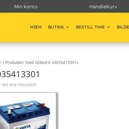
Min konto
Handlekurv
HJEM
BUTIKK
BESTILL TIME
BILD
m
/ Produkter med stikkord «0035413301»
035413301
r det ene resultatet