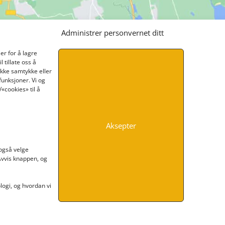
Administrer personvernet ditt
er for å lagre
 tillate oss å
ikke samtykke eller
funksjoner. Vi og
«cookies» til å
Aksepter
INFORMASJON
 også velge
 Avvis knappen, og
Kontakt oss
Endre time
Personvern
ogi, og hvordan vi