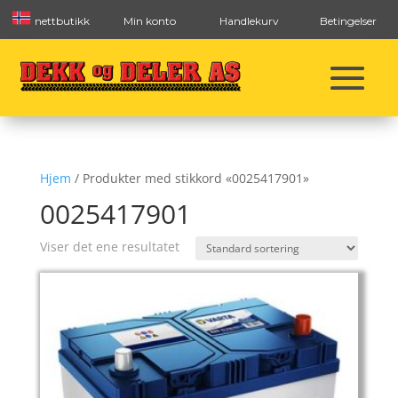
nettbutikk
Min konto
Handlekurv
Betingelser
Hjem
/ Produkter med stikkord «0025417901»
0025417901
Viser det ene resultatet