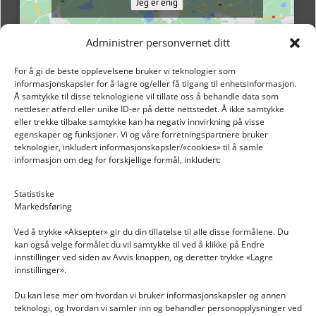
Jeg er enig
Administrer personvernet ditt
For å gi de beste opplevelsene bruker vi teknologier som
informasjonskapsler for å lagre og/eller få tilgang til enhetsinformasjon.
Å samtykke til disse teknologiene vil tillate oss å behandle data som
nettleser atferd eller unike ID-er på dette nettstedet. Å ikke samtykke
eller trekke tilbake samtykke kan ha negativ innvirkning på visse
egenskaper og funksjoner. Vi og våre forretningspartnere bruker
teknologier, inkludert informasjonskapsler/«cookies» til å samle
informasjon om deg for forskjellige formål, inkludert:
Email: post@dekkogdeler.nextlogixs.com
Statistiske
Markedsføring
Org. nr: 817188222
Ved å trykke «Aksepter» gir du din tillatelse til alle disse formålene. Du
kan også velge formålet du vil samtykke til ved å klikke på Endre
innstillinger ved siden av Avvis knappen, og deretter trykke «Lagre
innstillinger».
Du kan lese mer om hvordan vi bruker informasjonskapsler og annen
INFORMASJON
teknologi, og hvordan vi samler inn og behandler personopplysninger ved