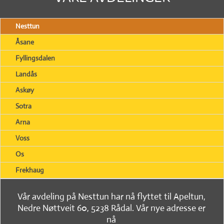
Nesttun
Åsane
Fyllingsdalen
Landås
Askøy
Sotra
Arna
Voss
Os
Frekhaug
Vår avdeling på Nesttun har nå flyttet til Apeltun,
Nedre Nøttveit 60, 5238 Rådal. Vår nye adresse er
nå