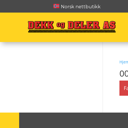
Norsk nettbutikk
Hje
0
F