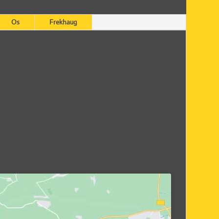
Os
Frekhaug