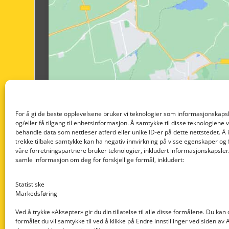
For å gi de beste opplevelsene bruker vi teknologier som informasjonskapsl
og/eller få tilgang til enhetsinformasjon. Å samtykke til disse teknologiene vil
behandle data som nettleser atferd eller unike ID-er på dette nettstedet. Å 
trekke tilbake samtykke kan ha negativ innvirkning på visse egenskaper og 
våre forretningspartnere bruker teknologier, inkludert informasjonskapsler/
samle informasjon om deg for forskjellige formål, inkludert:
Statistiske
Markedsføring
Ved å trykke «Aksepter» gir du din tillatelse til alle disse formålene. Du kan
formålet du vil samtykke til ved å klikke på Endre innstillinger ved siden av
Nedre Nøttveit 60, 5238 Rådal