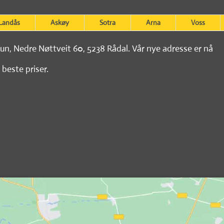
Landås
Askøy
Sotra
Arna
Voss
tun, Nedre Nøttveit 60, 5238 Rådal. Vår nye adresse er nå
 beste priser.