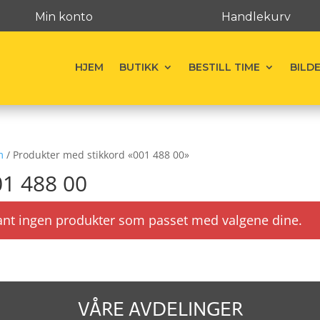
Min konto
Handlekurv
HJEM
BUTIKK
BESTILL TIME
BILD
m
/ Produkter med stikkord «001 488 00»
01 488 00
ant ingen produkter som passet med valgene dine.
VÅRE AVDELINGER