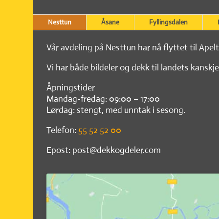
Nesttun
Åsane
Fyllingsdalen
Vår avdeling på Nesttun har nå flyttet til Apel
Vi har både bildeler og dekk til landets kanskje
Åpningstider
Mandag-fredag: 09:00 – 17:00
Lørdag: stengt, med unntak i sesong.
Telefon:
55 52 52 00
Epost: post@dekkogdeler.com