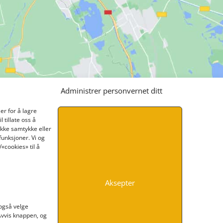
Administrer personvernet ditt
er for å lagre
 tillate oss å
ikke samtykke eller
funksjoner. Vi og
«cookies» til å
Aksepter
INFORMASJON
 også velge
 Avvis knappen, og
Kontakt oss