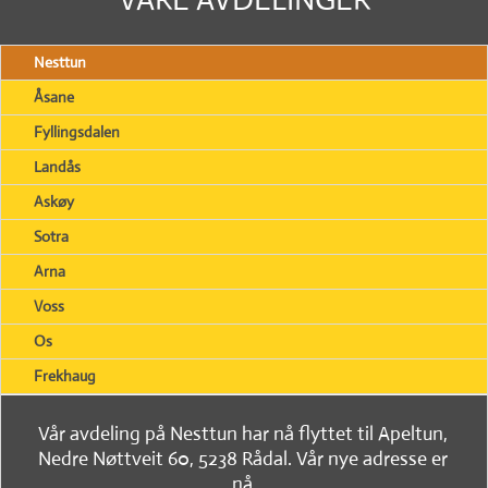
Nesttun
Åsane
Fyllingsdalen
Landås
Askøy
Sotra
Arna
Voss
Os
Frekhaug
Vår avdeling på Nesttun har nå flyttet til Apeltun,
Nedre Nøttveit 60, 5238 Rådal. Vår nye adresse er
nå