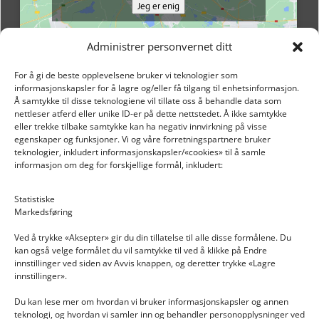
Jeg er enig
Administrer personvernet ditt
For å gi de beste opplevelsene bruker vi teknologier som
informasjonskapsler for å lagre og/eller få tilgang til enhetsinformasjon.
Å samtykke til disse teknologiene vil tillate oss å behandle data som
nettleser atferd eller unike ID-er på dette nettstedet. Å ikke samtykke
eller trekke tilbake samtykke kan ha negativ innvirkning på visse
egenskaper og funksjoner. Vi og våre forretningspartnere bruker
teknologier, inkludert informasjonskapsler/«cookies» til å samle
informasjon om deg for forskjellige formål, inkludert:
Email: post@dekkogdeler.nextlogixs.com
Statistiske
Markedsføring
Org. nr: 817188222
Ved å trykke «Aksepter» gir du din tillatelse til alle disse formålene. Du
kan også velge formålet du vil samtykke til ved å klikke på Endre
innstillinger ved siden av Avvis knappen, og deretter trykke «Lagre
innstillinger».
Du kan lese mer om hvordan vi bruker informasjonskapsler og annen
INFORMASJON
teknologi, og hvordan vi samler inn og behandler personopplysninger ved