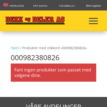
nettbutikk
Min konto
Handlekurv
Betingelser
Hjem
/ Produkter med stikkord «000982380826»
000982380826
Fant ingen produkter som passet med
valgene dine.
VÅRE AVDELINGER