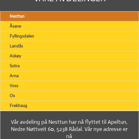
Nesttun
Åsane
Fyllingsdalen
Landås
Askøy
Sotra
Arna
Voss
Os
Frekhaug
Vår avdeling på Nesttun har nå flyttet til Apeltun,
Nedre Nøttveit 60, 5238 Rådal. Vår nye adresse er
nå