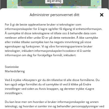
Jeg er enig
Administrer personvernet ditt
For å gi de beste opplevelsene bruker vi teknologier som
informasjonskapsler for å lagre og/eller få tilgang til enhetsinformasjon.
Å samtykke til disse teknologiene vil tillate oss å behandle data som
nettleser atferd eller unike ID-er på dette nettstedet. Å ikke samtykke
eller trekke tilbake samtykke kan ha negativ innvirkning på visse
egenskaper og funksjoner. Vi og våre forretningspartnere bruker
teknologier, inkludert informasjonskapsler/«cookies» til å samle
informasjon om deg for forskjellige formål, inkludert:
Email: post@dekkogdeler.nextlogixs.com
Statistiske
Markedsføring
Org. nr: 817188222
Ved å trykke «Aksepter» gir du din tillatelse til alle disse formålene. Du
kan også velge formålet du vil samtykke til ved å klikke på Endre
innstillinger ved siden av Avvis knappen, og deretter trykke «Lagre
innstillinger».
Du kan lese mer om hvordan vi bruker informasjonskapsler og annen
INFORMASJON
teknologi, og hvordan vi samler inn og behandler personopplysninger ved