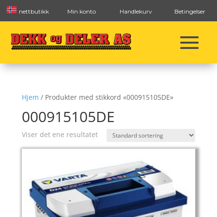
nettbutikk
Min konto
Handlekurv
Betingelser
Hjem
/ Produkter med stikkord «000915105DE»
000915105DE
Viser det ene resultatet