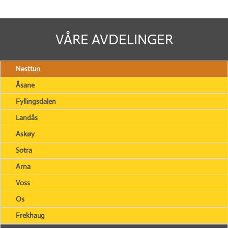
VÅRE AVDELINGER
Nesttun
Åsane
Fyllingsdalen
Landås
Askøy
Sotra
Arna
Voss
Os
Frekhaug