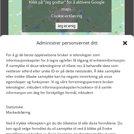
Klikk på "Jeg godtar" for å aktivere Google
maps
Cookie-erklæring
Jeg er enig
Administrer personvernet ditt
For å gi de beste opplevelsene bruker vi teknologier som
informasjonskapsler for å lagre og/eller få tilgang til enhetsinformasjon.
Å samtykke til disse teknologiene vil tillate oss å behandle data som
nettleser atferd eller unike ID-er på dette nettstedet. Å ikke samtykke
eller trekke tilbake samtykke kan ha negativ innvirkning på visse
egenskaper og funksjoner. Vi og våre forretningspartnere bruker
teknologier, inkludert informasjonskapsler/«cookies» til å samle
informasjon om deg for forskjellige formål, inkludert:
Email: post@dekkogdeler.nextlogixs.com
Statistiske
Markedsføring
Org. nr: 817188222
Ved å trykke «Aksepter» gir du din tillatelse til alle disse formålene. Du
kan også velge formålet du vil samtykke til ved å klikke på Endre
innstillinger ved siden av Avvis knappen, og deretter trykke «Lagre