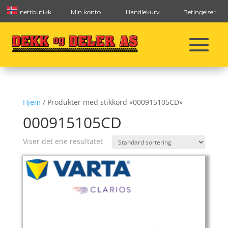
nettbutikk
Min konto
Handlekurv
Betingelser
Hjem
/ Produkter med stikkord «000915105CD»
000915105CD
Viser det ene resultatet