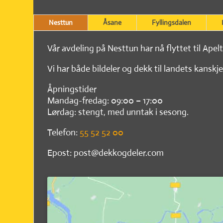
Nesttun
Åsane
Fyllingsdalen
Vår avdeling på Nesttun har nå flyttet til Apel
Vi har både bildeler og dekk til landets kanskje
Åpningstider
Mandag-fredag: 09:00 – 17:00
Lørdag: stengt, med unntak i sesong.
Telefon:
55 52 52 00
Epost: post@dekkogdeler.com