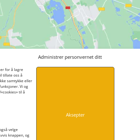
Administrer personvernet ditt
er for å lagre
 tillate oss å
ikke samtykke eller
funksjoner. Vi og
«cookies» til å
Aksepter
INFORMASJON
 også velge
 Avvis knappen, og
Kontakt oss