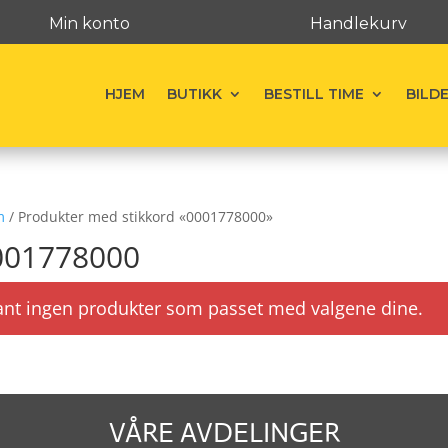
Min konto
Handlekurv
HJEM
BUTIKK
BESTILL TIME
BILD
m
/ Produkter med stikkord «0001778000»
001778000
ant ingen produkter som passet med valgene dine.
VÅRE AVDELINGER