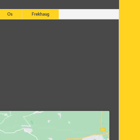
Os
Frekhaug