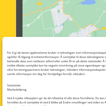
For å gi de beste opplevelsene bruker vi teknologier som informasjonskapsl
og/eller få tilgang til enhetsinformasjon. Å samtykke til disse teknologiene vil
behandle data som nettleser atferd eller unike ID-er på dette nettstedet. Å 
trekke tilbake samtykke kan ha negativ innvirkning på visse egenskaper og 
våre forretningspartnere bruker teknologier, inkludert informasjonskapsler/
samle informasjon om deg for forskjellige formål, inkludert:
Statistiske
Markedsføring
Ved å trykke «Aksepter» gir du din tillatelse til alle disse formålene. Du kan
formålet du vil samtykke til ved å klikke på Endre innstillinger ved siden av
Nedre Nøttveit 60, 5238 Rådal