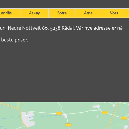
Landås
Askøy
Sotra
Arna
Voss
tun, Nedre Nøttveit 60, 5238 Rådal. Vår nye adresse er nå
 beste priser.