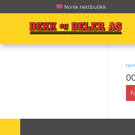
Norsk nettbutikk
Hje
0
F