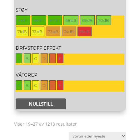
STØY
65dB
66dB
67dB
68dB
69dB
70dB
71dB
72dB
73dB
74dB
75dB
DRIVSTOFF EFFEKT
A
B
C
D
E
F
VÅTGREP
A
B
C
D
E
F
NULLSTILL
Sortert
Viser 19–27 av 1213 resultater
etter
nyeste