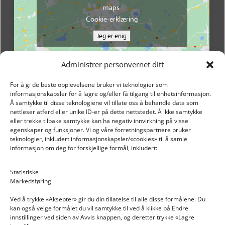
maps
Cookie-erklæring
Jeg er enig
Administrer personvernet ditt
For å gi de beste opplevelsene bruker vi teknologier som
informasjonskapsler for å lagre og/eller få tilgang til enhetsinformasjon.
Å samtykke til disse teknologiene vil tillate oss å behandle data som
nettleser atferd eller unike ID-er på dette nettstedet. Å ikke samtykke
eller trekke tilbake samtykke kan ha negativ innvirkning på visse
egenskaper og funksjoner. Vi og våre forretningspartnere bruker
teknologier, inkludert informasjonskapsler/«cookies» til å samle
informasjon om deg for forskjellige formål, inkludert:
Email: post@dekkogdeler.nextlogixs.com
Statistiske
Markedsføring
Org. nr: 817188222
Ved å trykke «Aksepter» gir du din tillatelse til alle disse formålene. Du
kan også velge formålet du vil samtykke til ved å klikke på Endre
innstillinger ved siden av Avvis knappen, og deretter trykke «Lagre