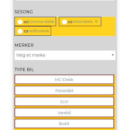
SESONG
Sommerdekk
Vinterdekk
Helårsdekk
MERKER
Velg et merke
TYPE BIL
MC-Dekk
Personbil
SUV
Varebil
Bobil