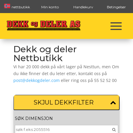
nettbutikk
Min konto
Handlekurv
Betingelser
Dekk og deler
Nettbutikk
Vi har 20 000 dekk på vårt lager på Nesttun, men Om
du ikke finner det du leter etter, kontakt oss på
post@dekkogdeler.com
eller ring oss på 55 52 52 00
SKJUL DEKKFILTER
SØK DIMENSJON