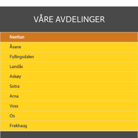
VÅRE AVDELINGER
Nesttun
Åsane
Fyllingsdalen
Landås
Askøy
Sotra
Arna
Voss
Os
Frekhaug