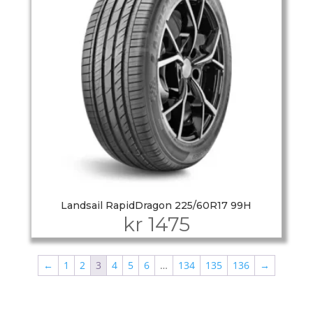
Landsail RapidDragon 225/60R17 99H
kr
1475
←
1
2
3
4
5
6
…
134
135
136
→